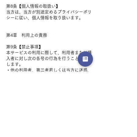
第8条【個人情報の取扱い】
当方は、当方が別途定めるプライバシーポリ
シーに従い、個人情報を取り扱います。
第4章 利用上の責務
第9条【禁止事項】
本サービスの利用に際して、利用者または購
入者に対し次の各号の行為を行うことを禁止
します。
・他の利用者、第三者若しくは当方に迷惑、
不利益若しくは損害を与える行為、またはそ
れらのおそれのある行為
・第三者または当方の著作権、商標権、特許
権その他の知的財産権、肖像権、人格権、プ
ライバシー権、パブリシティ権その他の権利
を侵害する行為またはそれらのおそれのある
行為
・公序良俗に反する行為その他法令に違反す
る行為またはそれらのおそれのある行為
・本サービスを通じて入手したコンテンツを
利用者または購入者が私的使用の範囲外で使