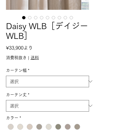
Daisy WLB［デイジー
WLB］
セ
¥33,900
より
ー
消費税抜き
|
送料
ル
カーテン幅
*
価
格
カーテン丈
*
カラー
*