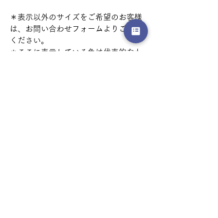
＊表示以外のサイズをご希望のお客様
は、お問い合わせフォームよりご相談
ください。
＊ここに表示している色は代表的なも
のであり、ご覧のデバイス画面によっ
て見え方が異なる場合がございます。
商品詳細
組成: 49% MD + 39% PL + 12% WO
洗濯条件
液温は30 ℃を限度とし、洗濯機で弱い処理
返品・返金ポリシー
が出来る
塩素系及び酸素系漂白剤の使用禁止
オーダー商品のため、返品不可とさせていた
タンブル乾燥禁止
商品の配送について
だきます。ご注文と違う商品が届いた場合の
底面温度150 ℃を限度としてアイロン仕上げ
み、返品対応が可能です。その場合の送料
ができる
輸入カーテンはオーダーをいただいてから
は、弊社で負担いたします。
パークロロエチレン及び石油系溶剤によるド
の輸入となりますので、お届けまで3週間〜