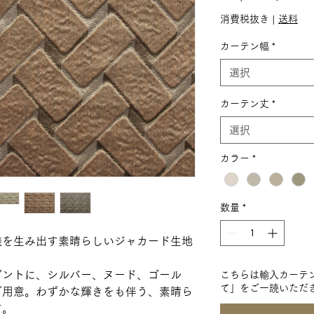
ー
消費税抜き
|
送料
ル
カーテン幅
*
価
選択
格
カーテン丈
*
選択
カラー
*
数量
*
模様を生み出す素晴らしいジャカード生地
ガントに、シルバー、ヌード、ゴール
こちらは輸入カーテ
て」をご一読いただ
ご用意。わずかな輝きをも伴う、素晴ら
す。