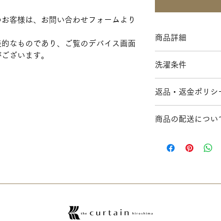
のお客様は、お問い合わせフォームより
商品詳細
表的なものであり、ご覧のデバイス画面
がございます。
組成: 51%LI + 49% P
洗濯条件
液温は30 ℃を限度
返品・返金ポリシ
る
塩素系及び酸素系漂
オーダー商品のため
タンブル乾燥禁止
商品の配送につい
ご注文と違う商品が
アイロン仕上げ禁止
す。その場合の送料
パークロロエチレン
輸入カーテンはオー
ニングができる
ますので、お届けま
ます。
送料は、​全国一律送料 
ご購入いただいた場
北海道・沖縄への配
が【
お問合フォーム