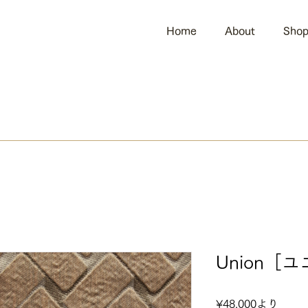
Home
About
Sho
Union［
セ
¥48,000
より