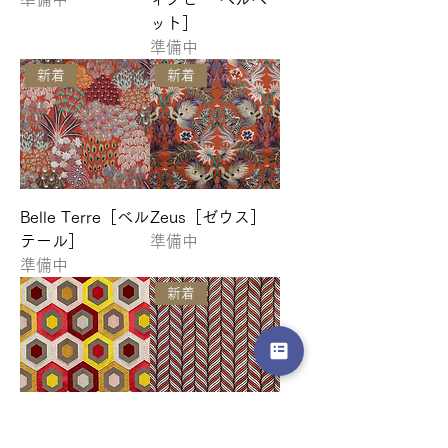
ット］
準備中
新着
新着
Belle Terre［ベル
Zeus［ゼウス］
テール］
準備中
準備中
新着
Rhapsody［ラプ
Carousel